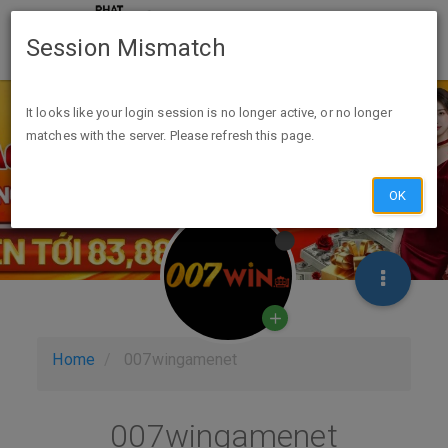
Session Mismatch
It looks like your login session is no longer active, or no longer
matches with the server. Please refresh this page.
OK
Home
007wingamenet
007wingamenet