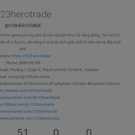
23herotrade
@123HEROTRADE
ờ kho game phong phú và trải nghiệm thực tế sống động. Từ các trò
n như đua bi, nền tảng mang lại cảm giác giải trí mới mẻ và đầy kịch
tính.
bsite:
https://123hero.trade/
Phone: 0989192789
Thuật, Phường 1, Quận 3, Thành phố Hồ Chí Minh, Vietnam
mail: contact@123hero.trade
3HeroReview #123HeroInfo #TraiNghiem123Hero #DanhGia123Hero
ps://twitter.com/123herotrade
/www.youtube.com/@123herotrade
s://500px.com/p/123herotrade
://www.tumblr.com/123herotrade
/www.pinterest.com/123herotrade/
51
0
0