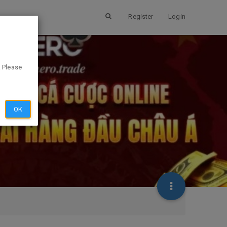
Register
Login
. Please
OK