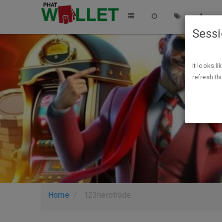
Sess
It looks l
refresh th
Home
123herotrade