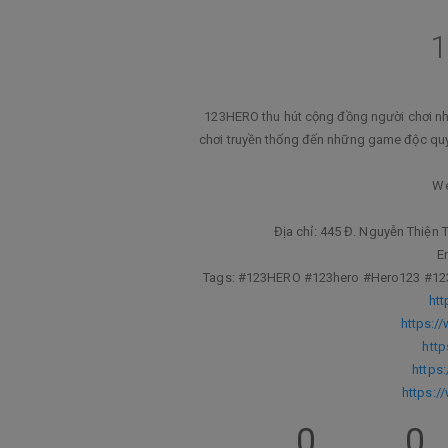
1
123HERO thu hút cộng đồng người chơi nh
chơi truyền thống đến những game độc quyề
We
Địa chỉ: 445 Đ. Nguyễn Thiện 
E
Tags: #123HERO #123hero #Hero123 #12
htt
https:/
http
https
https:/
0
0