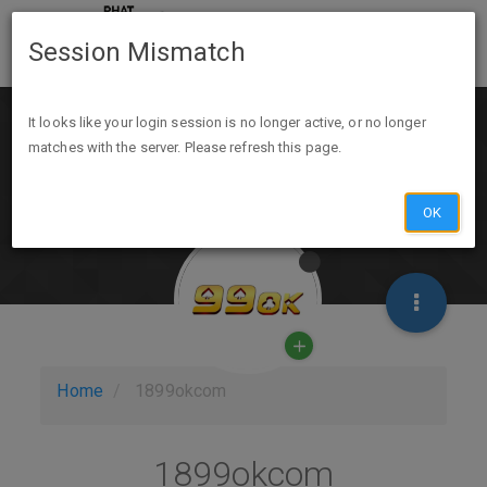
Session Mismatch
It looks like your login session is no longer active, or no longer
matches with the server. Please refresh this page.
OK
Home
1899okcom
1899okcom