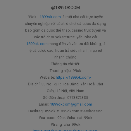
@1899OKCOM
99ok -
1899ok.com
là một nhà cái trực tuyến
chuyên nghiệp với các trò chơi cá cược đa dạng
bao gồm cá cược thể thao, casino trực tuyến và
các trò chơi poker trực tuyến. Nhà cái
1899ok.com
mang đến vô vàn ưu đãi khủng, tỉ
lệ cá cược cao, hoàn trả siêu nhanh, nạp rút
nhanh chóng
Thông tin chi tiết:
Thương hiệu: 99ok
Website:
https://1899ok.com/
Địa chỉ: 33 Ng. 72 P. Hoa Bằng, Yên Hoà, Cầu
Giấy, Hà Nội, Việt Nam
Số điện thoại: 0773872335
Email:
1899okcom@gmail.com
Hashtag: #99ok #1899okcom #99okcasino
#ca_cuoc_99ok #nha_cai_99ok
#trang_chu_99ok