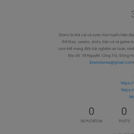
32win là nhà cái cá cược trực tuyến hiện đại
thể thao, casino, slots, bắn cá và game b
cam kết mang đến trải nghiệm an toàn, minh
Địa chỉ: 59 Nguyễn Công Trứ, Đông H
32winreview@gmail.com
https:
https:
ht
0
0
REPUTATION
POSTS