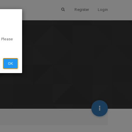
Register
Login
. Please
OK