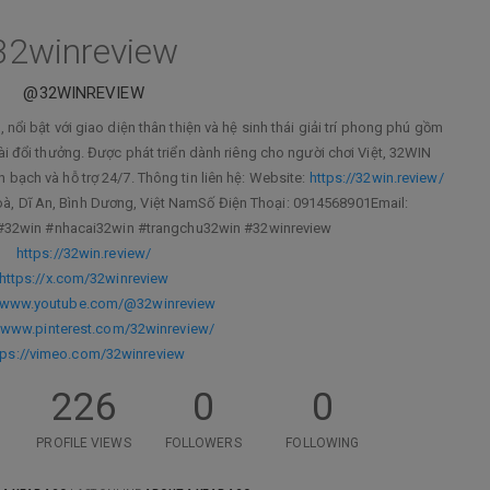
32winreview
@32WINREVIEW
, nổi bật với giao diện thân thiện và hệ sinh thái giải trí phong phú gồm
ài đổi thưởng. Được phát triển dành riêng cho người chơi Việt, 32WIN
 bạch và hỗ trợ 24/7. Thông tin liên hệ: Website:
https://32win.review/
oà, Dĩ An, Bình Dương, Việt NamSố Điện Thoại: 0914568901Email:
#32win #nhacai32win #trangchu32win #32winreview
https://32win.review/
https://x.com/32winreview
//www.youtube.com/@32winreview
//www.pinterest.com/32winreview/
tps://vimeo.com/32winreview
226
0
0
PROFILE VIEWS
FOLLOWERS
FOLLOWING