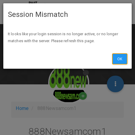
Session Mismatch
It looks like your login session is no longer active, or no longer
matches with the server. Please refresh this page.
OK
Home
888Newsamcom1
888Newsamcom1