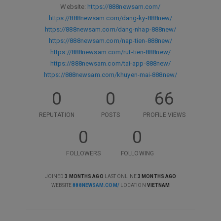
Website:
https://888newsam.com/
https://888newsam.com/dang-ky-888new/
https://888newsam.com/dang-nhap-888new/
https://888newsam.com/nap-tien-888new/
https://888newsam.com/rut-tien-888new/
https://888newsam.com/tai-app-888new/
https://888newsam.com/khuyen-mai-888new/
0
0
66
REPUTATION
POSTS
PROFILE VIEWS
0
0
FOLLOWERS
FOLLOWING
JOINED
3 MONTHS AGO
LAST ONLINE
3 MONTHS AGO
WEBSITE
888NEWSAM.COM/
LOCATION
VIETNAM