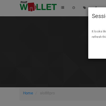
Sess
It looks l
refresh th
Home
alo88pro