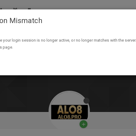
ion Mismatch
ike your login session is no longer active, or no longer matches with the server
is page.