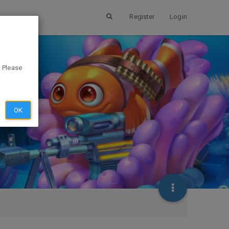
Register
Login
. Please
OK