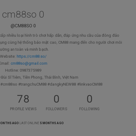
cm88so 0
@CM88SO 0
g cấp nhiều loại hình trò chơi hấp dẫn, đáp ứng nhu cầu của đông đảo
ử dụng cùng hệ thống bảo mật cao, CM88 mang đến cho người chơi môi
rường an toàn và minh bạch.
Website:
https://cm88.so/
Email:
cm88so@gmail.com
Hotline: 0987375989
 Bùi Sĩ Tiêm, Tiền Phong, Thái Bình, Việt Nam
 #cm88so #trangchuCM88 #dangkyNEW88 #linkvaoCM88
78
0
0
PROFILE VIEWS
FOLLOWERS
FOLLOWING
MONTHS AGO
LAST ONLINE
5 MONTHS AGO