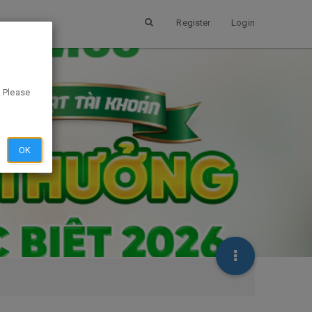
Register
Login
. Please
OK