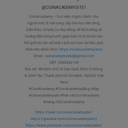
@COINACADEMYSITE1
CoinAcademy – học viện crypto dành cho
người mới, là nơi cung cấp bài học nền tảng,
kiến thức cơ bản, tư duy đúng về thị trường và
hướng dẫn từng bước giúp bạn tự tin bước vào
thế giới tài sản số một cách an toàn và hiệu quả.
Website chính thức:
https://coinacademy.site/
Email:
coinacademysite@gmail.com
SĐT: 0363362109
Địa chỉ: 48 Hẻm 413 Lê Văn Quới, Bình Trị Đông
A, Bình Tân, Thành phố Hồ Chí Minh 762300, Việt
Nam
#CoinAcademy #CoinAcademyđăng nhập
#coinacademysite #link vàoCoinAcademy
#trang chủCoinAcademy
https://tawk.to/coinacademysite1
https://gravatar.com/coinacademysite1
https://www.pinterest.com/coinacademysite1