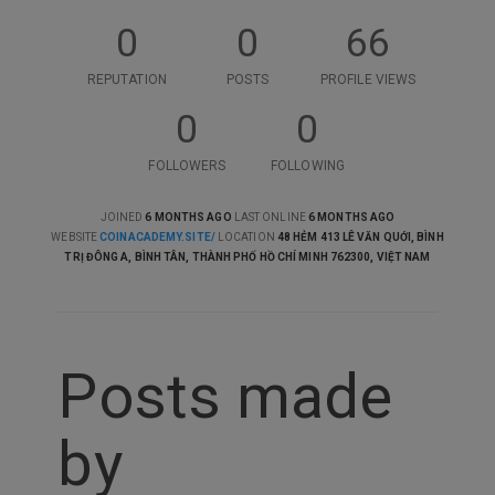
0
0
66
REPUTATION
POSTS
PROFILE VIEWS
0
0
FOLLOWERS
FOLLOWING
JOINED
6 MONTHS AGO
LAST ONLINE
6 MONTHS AGO
WEBSITE
COINACADEMY.SITE/
LOCATION
48 HẺM 413 LÊ VĂN QUỚI, BÌNH
TRỊ ĐÔNG A, BÌNH TÂN, THÀNH PHỐ HỒ CHÍ MINH 762300, VIỆT NAM
Posts made
by