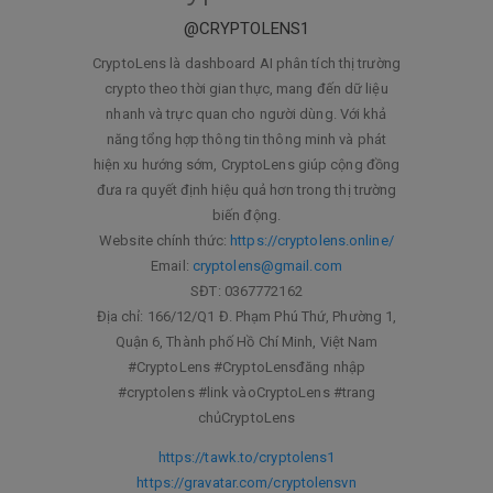
@CRYPTOLENS1
CryptoLens là dashboard AI phân tích thị trường
crypto theo thời gian thực, mang đến dữ liệu
nhanh và trực quan cho người dùng. Với khả
năng tổng hợp thông tin thông minh và phát
hiện xu hướng sớm, CryptoLens giúp cộng đồng
đưa ra quyết định hiệu quả hơn trong thị trường
biến động.
Website chính thức:
https://cryptolens.online/
Email:
cryptolens@gmail.com
SĐT: 0367772162
Địa chỉ: 166/12/Q1 Đ. Phạm Phú Thứ, Phường 1,
Quận 6, Thành phố Hồ Chí Minh, Việt Nam
#CryptoLens #CryptoLensđăng nhập
#cryptolens #link vàoCryptoLens #trang
chủCryptoLens
https://tawk.to/cryptolens1
https://gravatar.com/cryptolensvn