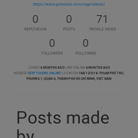
https://www.pinterest.com/cryptolenvn/
0
0
71
REPUTATION
POSTS
PROFILE VIEWS
0
0
FOLLOWERS
FOLLOWING
JOINED
6 MONTHS AGO
LAST ONLINE
6 MONTHS AGO
WEBSITE
CRYPTOLENS.ONLINE/
LOCATION
166/12/Q1 Đ. PHẠM PHÚ THỨ,
PHƯỜNG 1, QUẬN 6, THÀNH PHỐ HỒ CHÍ MINH, VIỆT NAM
Posts made
by