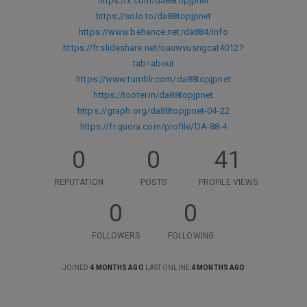
https://x.com/da88topjpnet
https://solo.to/da88topjpnet
https://www.behance.net/da884/info
https://fr.slideshare.net/oauwvusngcat4012?
tab=about
https://www.tumblr.com/da88topjpnet
https://tooter.in/da88topjpnet
https://graph.org/da88topjpnet-04-22
https://fr.quora.com/profile/DA-88-4
0
0
41
REPUTATION
POSTS
PROFILE VIEWS
0
0
FOLLOWERS
FOLLOWING
JOINED
4 MONTHS AGO
LAST ONLINE
4 MONTHS AGO