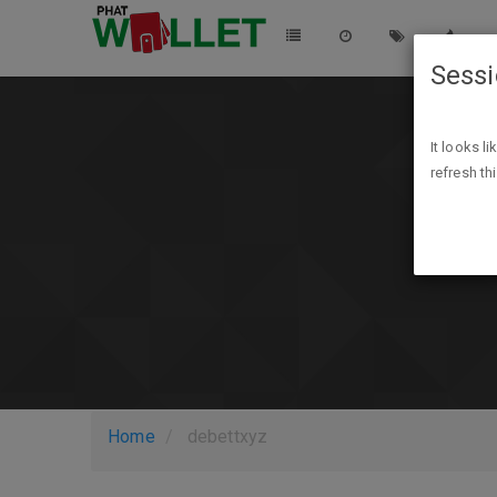
Sess
It looks l
refresh th
Home
debettxyz