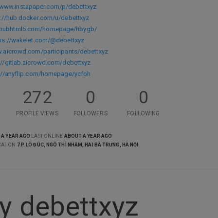
/www.instapaper.com/p/debettxyz
s://hub.docker.com/u/debettxyz
//pubhtml5.com/homepage/hbygb/
ps://wakelet.com/@debettxyz
w.aicrowd.com/participants/debettxyz
://gitlab.aicrowd.com/debettxyz
://anyflip.com/homepage/ycfoh
272
0
0
PROFILE VIEWS
FOLLOWERS
FOLLOWING
 A YEAR AGO
LAST ONLINE
ABOUT A YEAR AGO
CATION
7 P. LÒ ĐÚC, NGÔ THÌ NHẬM, HAI BÀ TRƯNG, HÀ NỘI
y debettxyz