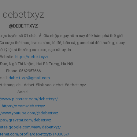
debettxyz
@DEBETTXYZ
ợc trực tuyến số 01 châu Á. Gia nhập ngay hôm nay để khám phá thế giới
: Cá cược thể thao, live casino, lô đề, bắn cá, game bài đổi thưởng, quay
i tỷ lệ trả thưởng cực cao, nạp rút uy tín.
Website:
https://debett.xyz/
Lò Đúc, Ngô Thì Nhậm, Hai Bà Trưng, Hà Nội
Phone: 0562957666
mail:
dabett.xyz@gmail.com
t #trang-chu-debet #link-vao-debet #debett-xyz
Social:
://www.pinterest.com/debettxyz/
https://x.com/debettxyz
://www.youtube.com/@debettxyz
tps://gravatar.com/debettxyz
/sites.google.com/view/debettxyz/
sitenet.com/profile/debettxyz/1400057/