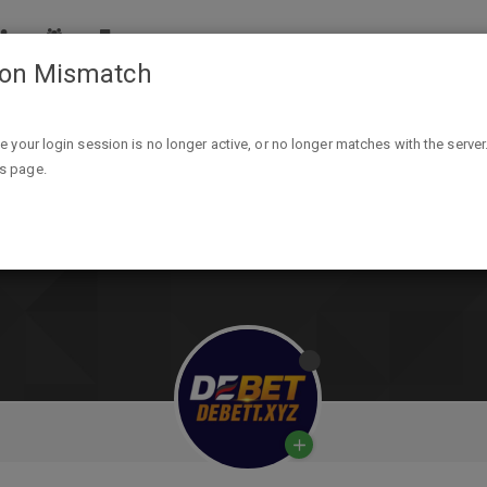
ion Mismatch
ike your login session is no longer active, or no longer matches with the server
is page.