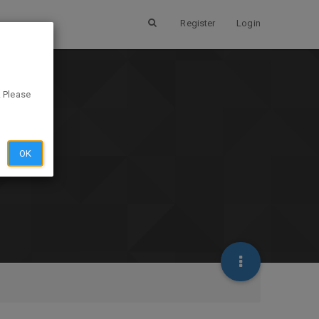
Register
Login
. Please
OK