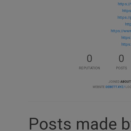
https:/
http
https:
htt
https://ww
https
https
0
0
REPUTATION
POSTS
JOINED
ABOUT
WEBSITE
DEBETT.XYZ/
LO
Posts made b