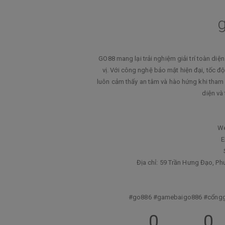
GO88 mang lại trải nghiệm giải trí toàn diệ
vị. Với công nghệ bảo mật hiện đại, tốc độ
luôn cảm thấy an tâm và hào hứng khi tham
diện và
We
E
Địa chỉ: 59 Trần Hưng Đạo, Ph
#go886 #gamebaigo886 #cổngga
0
0