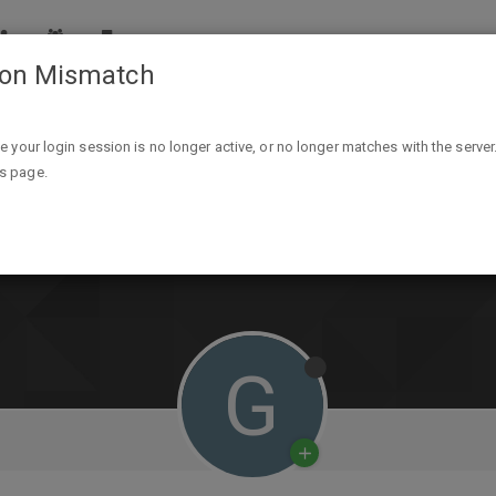
ion Mismatch
ike your login session is no longer active, or no longer matches with the server
is page.
G