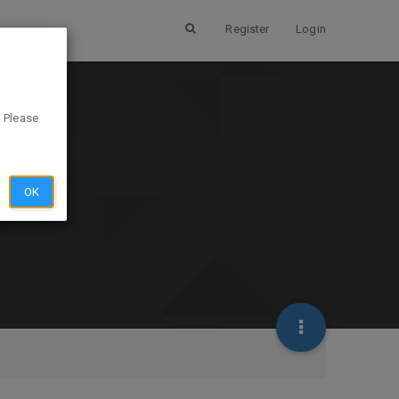
Register
Login
. Please
OK