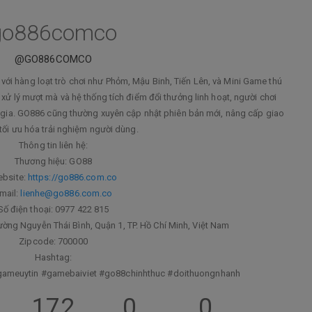
go886comco
@GO886COMCO
n với hàng loạt trò chơi như Phỏm, Mậu Binh, Tiến Lên, và Mini Game thú
 xử lý mượt mà và hệ thống tích điểm đổi thưởng linh hoạt, người chơi
 gia. GO886 cũng thường xuyên cập nhật phiên bản mới, nâng cấp giao
 tối ưu hóa trải nghiệm người dùng.
Thông tin liên hệ:
Thương hiệu: GO88
bsite:
https://go886.com.co
mail:
lienhe@go886.com.co
Số điện thoại: 0977 422 815
ường Nguyễn Thái Bình, Quận 1, TP. Hồ Chí Minh, Việt Nam
Zipcode: 700000
Hashtag:
meuytin #gamebaiviet #go88chinhthuc #doithuongnhanh
172
0
0