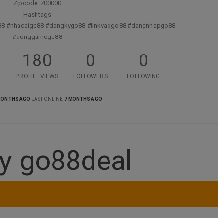
Zipcode: 700000
Hashtags
88 #nhacaigo88 #dangkygo88 #linkvaogo88 #dangnhapgo88
#conggamego88
180
0
0
PROFILE VIEWS
FOLLOWERS
FOLLOWING
MONTHS AGO
LAST ONLINE
7 MONTHS AGO
y go88deal