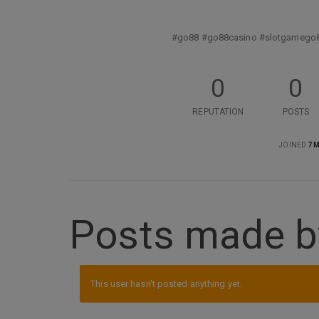
#go88 #go88casino #slotgamego
0
0
REPUTATION
POSTS
JOINED
7 
Posts made b
This user hasn't posted anything yet.