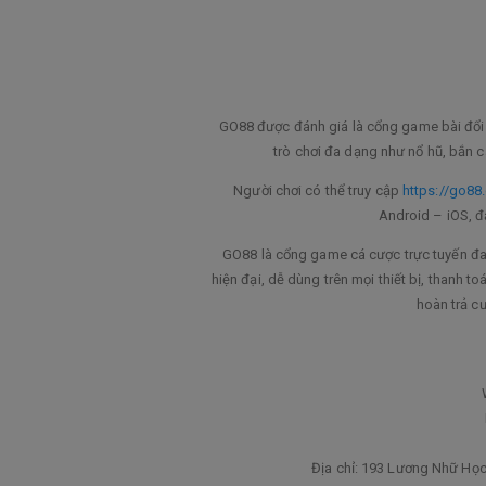
GO88 được đánh giá là cổng game bài đổi t
trò chơi đa dạng như nổ hũ, bắn cá
Người chơi có thể truy cập
https://go88
Android – iOS, đ
GO88 là cổng game cá cược trực tuyến đa d
hiện đại, dễ dùng trên mọi thiết bị, thanh 
hoàn trả cư
Địa chỉ: 193 Lương Nhữ Học