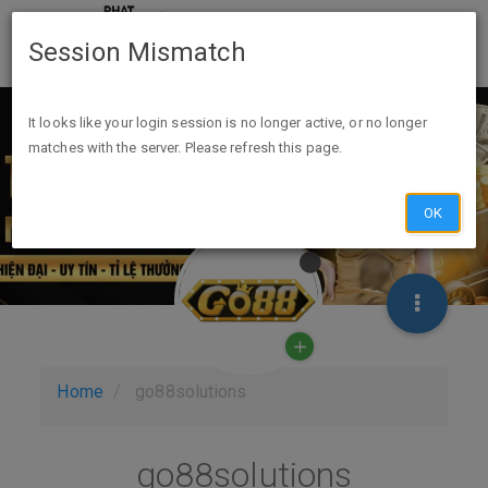
Session Mismatch
It looks like your login session is no longer active, or no longer
matches with the server. Please refresh this page.
OK
Home
go88solutions
go88solutions