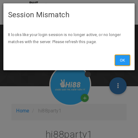
Session Mismatch
It looks like your login session is no longer active, or no longer
matches with the server. Please refresh this page.
OK
Home
hi88party1
hi88party1