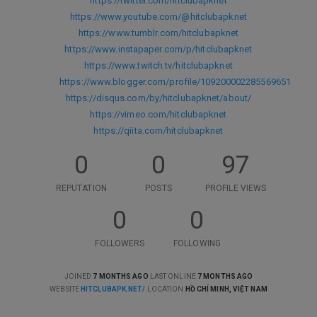
https://twitter.com/hitclubapknet
https://www.youtube.com/@hitclubapknet
https://www.tumblr.com/hitclubapknet
https://www.instapaper.com/p/hitclubapknet
https://www.twitch.tv/hitclubapknet
https://www.blogger.com/profile/10920000228556965139
https://disqus.com/by/hitclubapknet/about/
https://vimeo.com/hitclubapknet
https://qiita.com/hitclubapknet
0
0
97
REPUTATION
POSTS
PROFILE VIEWS
0
0
FOLLOWERS
FOLLOWING
JOINED
7 MONTHS AGO
LAST ONLINE
7 MONTHS AGO
WEBSITE
HITCLUBAPK.NET/
LOCATION
HỒ CHÍ MINH, VIỆT NAM