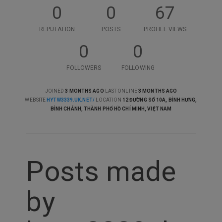
0
0
67
REPUTATION
POSTS
PROFILE VIEWS
0
0
FOLLOWERS
FOLLOWING
JOINED
3 MONTHS AGO
LAST ONLINE
3 MONTHS AGO
WEBSITE
HYTW3339.UK.NET/
LOCATION
12 ĐƯỜNG SỐ 10A, BÌNH HƯNG,
BÌNH CHÁNH, THÀNH PHỐ HỒ CHÍ MINH, VIỆT NAM
Posts made
by