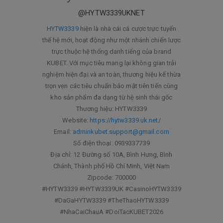
@HYTW3339UKNET
HYTW3339
hiện là nhà cái cá cược trực tuyến
thế hệ mới, hoạt động như một nhánh chiến lược
trực thuộc hệ thống danh tiếng của brand
KUBET. Với mục tiêu mang lại không gian trải
nghiệm hiện đại và an toàn, thương hiệu kế thừa
trọn vẹn các tiêu chuẩn bảo mật tiên tiến cùng
kho sản phẩm đa dạng từ hệ sinh thái gốc
Thương hiệu: HYTW3339
Website:
https://hytw3339.uk.net/
Email:
adminkubet.support@gmail.com
Số điện thoại: 0939337739
Địa chỉ: 12 Đường số 10A, Bình Hưng, Bình
Chánh, Thành phố Hồ Chí Minh, Việt Nam
Zipcode: 700000
#HYTW3339 #HYTW3339UK #CasinoHYTW3339
#DaGaHYTW3339 #TheThaoHYTW3339
#NhaCaiChauA #DoiTacKUBET2026