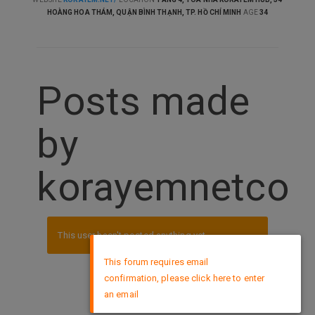
HOÀNG HOA THÁM, QUẬN BÌNH THẠNH, TP. HỒ CHÍ MINH
AGE
34
Posts made
by
korayemnetco
This user hasn't posted anything yet.
×
This forum requires email
confirmation, please click here to enter
DMCA Policy
an email