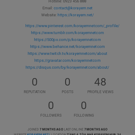
Hotline: 0923 456 888
Email:
contact@korayem.net
Website:
https://korayem.net/
https://www.pinterest.com/korayemnetcom/_profile/
https://www.tumblr.com/korayemnetcom
https://500px.com/p/korayemnetcom
https://www.behance.net/korayemnetcom
https://www.twitch.tv/korayemnetcom/about
https://gravatar.com/korayemnetcom
https://disqus.com/by/korayemnetcom/about/
0
0
48
REPUTATION
POSTS
PROFILE VIEWS
0
0
FOLLOWERS
FOLLOWING
JOINED
7 MONTHS AGO
LAST ONLINE
7 MONTHS AGO
WEBSITE
KORAYEM.NET/
LOCATION
TẦNG 4, TÒA NHÀ KORAYEM HUB, 34