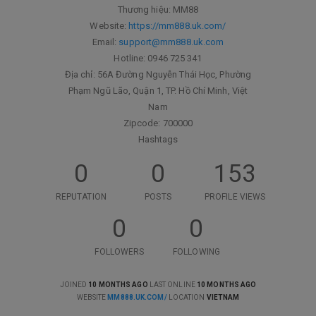
Thương hiệu: MM88
Website:
https://mm888.uk.com/
Email:
support@mm888.uk.com
Hotline: 0946 725 341
Địa chỉ: 56A Đường Nguyễn Thái Học, Phường
Phạm Ngũ Lão, Quận 1, TP. Hồ Chí Minh, Việt
Nam
Zipcode: 700000
Hashtags
0
0
153
REPUTATION
POSTS
PROFILE VIEWS
0
0
FOLLOWERS
FOLLOWING
JOINED
10 MONTHS AGO
LAST ONLINE
10 MONTHS AGO
WEBSITE
MM888.UK.COM/
LOCATION
VIETNAM