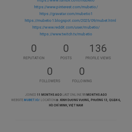
https://www.tumblr.com/mubetio
https://www.pinterest.com/mubetio/
https://gravatar.com/mubetio1
https://mubetio1.blogspot.com/2025/09/mubet.html
https://www.reddit.com/user/mubetio/
https://www.twitch.tv/mubetio
0
0
136
REPUTATION
POSTS
PROFILE VIEWS
0
0
FOLLOWERS
FOLLOWING
JOINED
11 MONTHS AGO
LAST ONLINE
11 MONTHS AGO
WEBSITE
MUBET.IO/
LOCATION
Đ. KINH DƯƠNG VƯƠNG, PHƯỜNG 13, QUẬN 6,
HỒ CHÍ MINH, VIỆT NAM