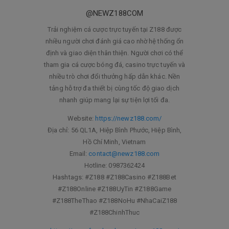
@NEWZ188COM
Trải nghiệm cá cược trực tuyến tại Z188 được
nhiều người chơi đánh giá cao nhờ hệ thống ổn
định và giao diện thân thiện. Người chơi có thể
tham gia cá cược bóng đá, casino trực tuyến và
nhiều trò chơi đổi thưởng hấp dẫn khác. Nền
tảng hỗ trợ đa thiết bị cùng tốc độ giao dịch
nhanh giúp mang lại sự tiện lợi tối đa.
Website:
https://newz188.com/
Địa chỉ: 56 QL1A, Hiệp Bình Phước, Hiệp Bình,
Hồ Chí Minh, Vietnam
Email:
contact@newz188.com
Hotline: 0987362424
Hashtags: #Z188 #Z188Casino #Z188Bet
#Z188Online #Z188UyTin #Z188Game
#Z188TheThao #Z188NoHu #NhaCaiZ188
#Z188ChinhThuc