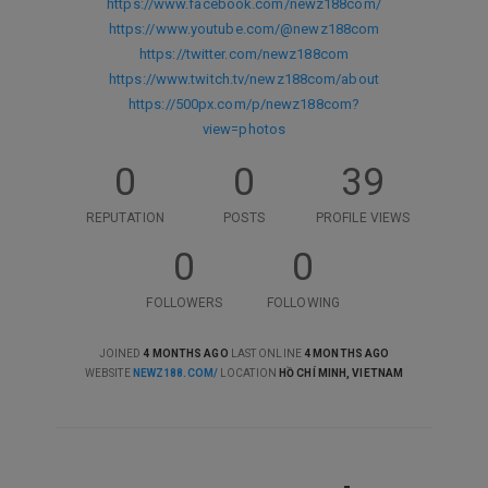
https://www.facebook.com/newz188com/
https://www.youtube.com/@newz188com
https://twitter.com/newz188com
https://www.twitch.tv/newz188com/about
https://500px.com/p/newz188com?
view=photos
0
0
39
REPUTATION
POSTS
PROFILE VIEWS
0
0
FOLLOWERS
FOLLOWING
JOINED
4 MONTHS AGO
LAST ONLINE
4 MONTHS AGO
WEBSITE
NEWZ188.COM/
LOCATION
HỒ CHÍ MINH, VIETNAM