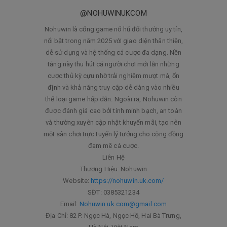
@NOHUWINUKCOM
Nohuwin là cổng game nổ hũ đổi thưởng uy tín,
nổi bật trong năm 2025 với giao diện thân thiện,
dễ sử dụng và hệ thống cá cược đa dạng. Nền
tảng này thu hút cả người chơi mới lẫn những
cược thủ kỳ cựu nhờ trải nghiệm mượt mà, ổn
định và khả năng truy cập dễ dàng vào nhiều
thể loại game hấp dẫn. Ngoài ra, Nohuwin còn
được đánh giá cao bởi tính minh bạch, an toàn
và thường xuyên cập nhật khuyến mãi, tạo nên
một sân chơi trực tuyến lý tưởng cho cộng đồng
đam mê cá cược.
Liên Hệ
Thương Hiệu: Nohuwin
Website:
https://nohuwin.uk.com/
SĐT: 0385321234
Email:
Nohuwin.uk.com@gmail.com
Địa Chỉ: 82 P. Ngọc Hà, Ngọc Hồ, Hai Bà Trưng,