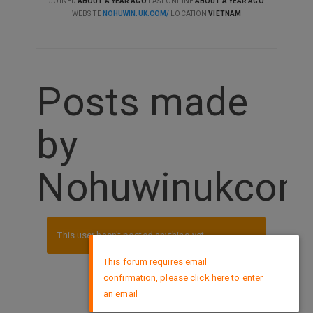
JOINED
ABOUT A YEAR AGO
LAST ONLINE
ABOUT A YEAR AGO
WEBSITE
NOHUWIN.UK.COM/
LOCATION
VIETNAM
Posts made
by
Nohuwinukcom
This user hasn't posted anything yet.
×
This forum requires email
confirmation, please click here to enter
DMCA Policy
an email