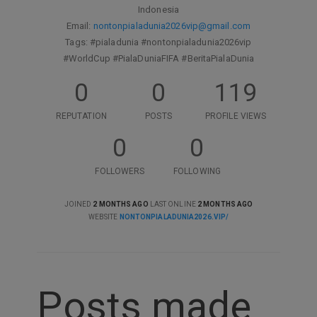
Indonesia
Email:
nontonpialadunia2026vip@gmail.com
Tags: #pialadunia #nontonpialadunia2026vip
#WorldCup #PialaDuniaFIFA #BeritaPialaDunia
0
0
119
REPUTATION
POSTS
PROFILE VIEWS
0
0
FOLLOWERS
FOLLOWING
JOINED
2 MONTHS AGO
LAST ONLINE
2 MONTHS AGO
WEBSITE
NONTONPIALADUNIA2026.VIP/
Posts made