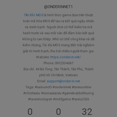
@ONDERINNET1
TÀI XỈU MD5
là hình thức game dựa trên thuật
toán mã hóa MD5 để tạo ra kết quả ngẫu nhiên
và minh bạch. Người chơi có thể kiểm tra mã
hash trước và sau mỗi ván để đảm bảo kết quả
không bị can thiệp. Nhờ cơ chế công khai và dễ
kiểm chứng, Tài Xỉu MD5 mang đến trải nghiệm
giải trí minh bạch, thu hút nhiều người tham gia.
Website:
https://onder.in.net/
Phone: 0912334667
Địa chỉ: 49 Bá Tòng, Tân Thành, Tân Phú, Thành
phố Hồ Chí Minh, Vietnam
Email:
support@onder.in.net
Tags: #taixiumd5 #onderinnet #taixiuonline
#choitaixiu #soicautaixiu #gamebaidoithuong
#taixiutructuyen #md5game #taixiu2026
0
0
32