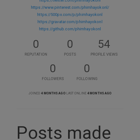
https://twitter.com/phimhayokonl
https://www.pinterest.com/phimhayokonl/
https://500px.com/p/phimhayokonl
https://gravatar.com/phimhayokonl
https://github.com/phimhayokonl
0
0
54
REPUTATION
POSTS
PROFILE VIEWS
0
0
FOLLOWERS
FOLLOWING
JOINED
4 MONTHS AGO
LAST ONLINE
4 MONTHS AGO
Posts made