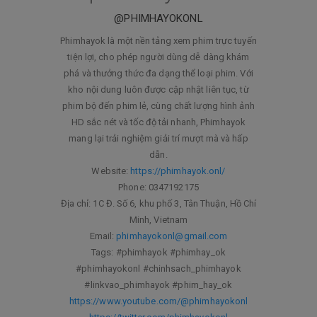
@PHIMHAYOKONL
Phimhayok là một nền tảng xem phim trực tuyến
tiện lợi, cho phép người dùng dễ dàng khám
phá và thưởng thức đa dạng thể loại phim. Với
kho nội dung luôn được cập nhật liên tục, từ
phim bộ đến phim lẻ, cùng chất lượng hình ảnh
HD sắc nét và tốc độ tải nhanh, Phimhayok
mang lại trải nghiệm giải trí mượt mà và hấp
dẫn.
Website:
https://phimhayok.onl/
Phone: 0347192175
Địa chỉ: 1C Đ. Số 6, khu phố 3, Tân Thuận, Hồ Chí
Minh, Vietnam
Email:
phimhayokonl@gmail.com
Tags: #phimhayok #phimhay_ok
#phimhayokonl #chinhsach_phimhayok
#linkvao_phimhayok #phim_hay_ok
https://www.youtube.com/@phimhayokonl