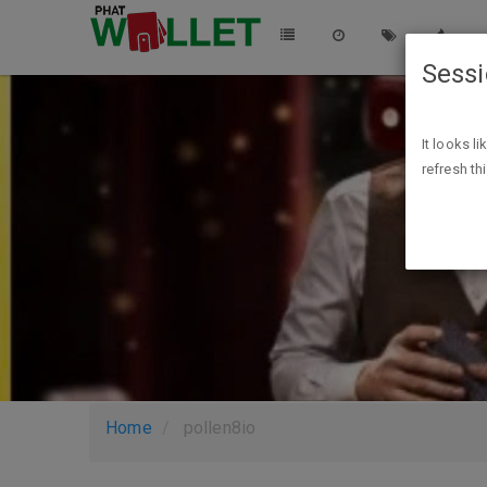
Sess
It looks l
refresh th
Home
pollen8io