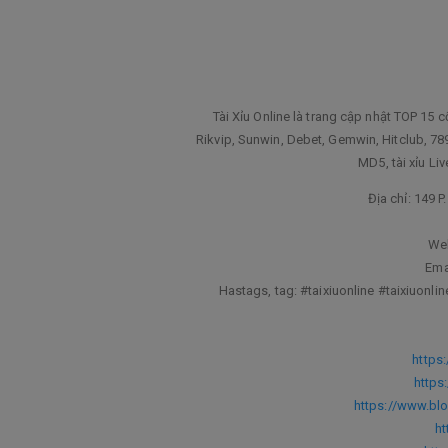
Tài Xỉu Online là trang cập nhật TOP 15 
Rikvip, Sunwin, Debet, Gemwin, Hitclub, 789cl
MD5, tài xỉu L
Địa chỉ: 149 
We
Ema
Hastags, tag: #taixiuonline #taixiuonli
https
https
https://www.bl
ht