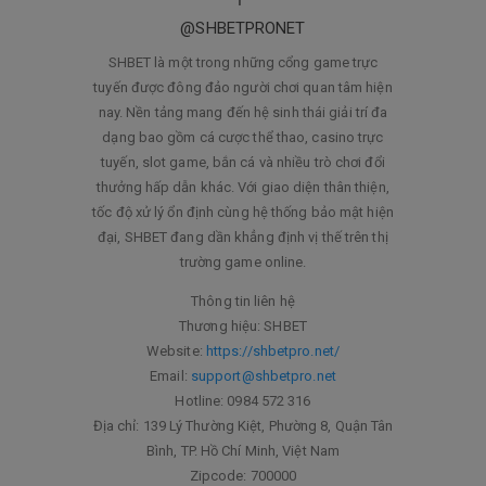
@SHBETPRONET
SHBET là một trong những cổng game trực
tuyến được đông đảo người chơi quan tâm hiện
nay. Nền tảng mang đến hệ sinh thái giải trí đa
dạng bao gồm cá cược thể thao, casino trực
tuyến, slot game, bắn cá và nhiều trò chơi đổi
thưởng hấp dẫn khác. Với giao diện thân thiện,
tốc độ xử lý ổn định cùng hệ thống bảo mật hiện
đại, SHBET đang dần khẳng định vị thế trên thị
trường game online.
Thông tin liên hệ
Thương hiệu: SHBET
Website:
https://shbetpro.net/
Email:
support@shbetpro.net
Hotline: 0984 572 316
Địa chỉ: 139 Lý Thường Kiệt, Phường 8, Quận Tân
Bình, TP. Hồ Chí Minh, Việt Nam
Zipcode: 700000