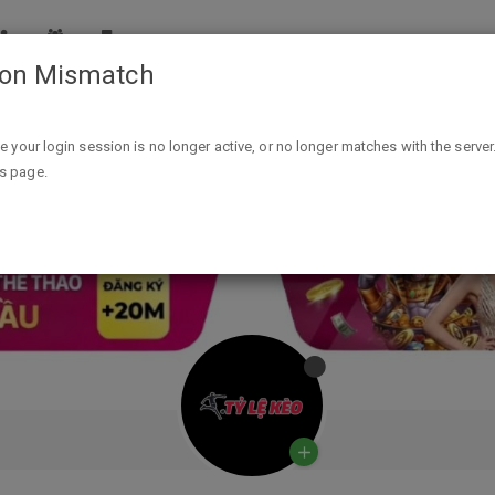
ion Mismatch
ike your login session is no longer active, or no longer matches with the server
is page.