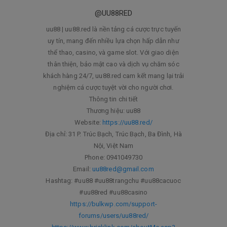
@UU88RED
uu88 | uu88.red là nền tảng cá cược trực tuyến
uy tín, mang đến nhiều lựa chọn hấp dẫn như
thể thao, casino, và game slot. Với giao diện
thân thiện, bảo mật cao và dịch vụ chăm sóc
khách hàng 24/7, uu88.red cam kết mang lại trải
nghiệm cá cược tuyệt vời cho người chơi.
Thông tin chi tiết
Thương hiệu: uu88
Website:
https://uu88.red/
Địa chỉ: 31 P. Trúc Bạch, Trúc Bạch, Ba Đình, Hà
Nội, Việt Nam
Phone: 0941049730
Email:
uu88red@gmail.com
Hashtag: #uu88 #uu88trangchu #uu88cacuoc
#uu88red #uu88casino
https://bulkwp.com/support-
forums/users/uu88red/