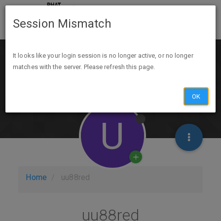
Session Mismatch
It looks like your login session is no longer active, or no longer
matches with the server. Please refresh this page.
OK
U
Home
uu88red
uu88red