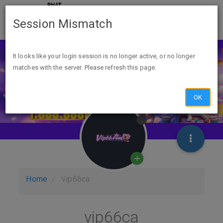
Session Mismatch
It looks like your login session is no longer active, or no longer
matches with the server. Please refresh this page.
OK
Home
vip66ca
vip66ca