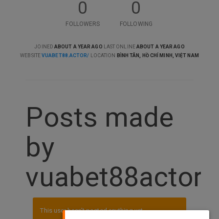
0
0
FOLLOWERS
FOLLOWING
JOINED
ABOUT A YEAR AGO
LAST ONLINE
ABOUT A YEAR AGO
WEBSITE
VUABET88.ACTOR/
LOCATION
BÌNH TÂN, HỒ CHÍ MINH, VIỆT NAM
Posts made
by
vuabet88actor
This user hasn't posted anything yet.