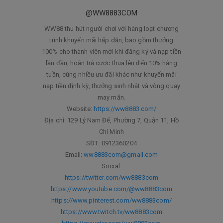
@WW8883COM
WW88 thu hút người chơi với hàng loạt chương
trình khuyến mãi hấp dẫn, bao gồm thưởng
100% cho thành viên mới khi đăng ký và nạp tiền
lần đầu, hoàn trả cược thua lên đến 10% hàng
tuần, cùng nhiều ưu đãi khác như khuyến mãi
nạp tiền định kỳ, thưởng sinh nhật và vòng quay
may mắn.
Website:
https://ww8883.com/
Địa chỉ: 129 Lý Nam Đế, Phường 7, Quận 11, Hồ
Chí Minh
SĐT: 0912360204
Email:
ww8883com@gmail.com
Social:
https://twitter.com/ww8883com
https://www.youtube.com/@ww8883com
https://www.pinterest.com/ww8883com/
https://www.twitch.tv/ww8883com