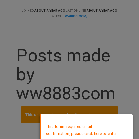
JOINED
ABOUT A YEAR AGO
LAST ONLINE
ABOUT A YEAR AGO
WEBSITE
WW8883.COM/
Posts made
by
ww8883com
This user hasn't posted anything yet.
×
This forum requires email
confirmation, please click here to enter
DMCA Policy