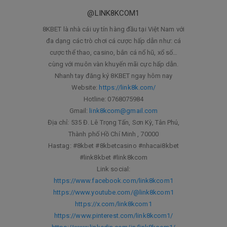
@LINK8KCOM1
8KBET là nhà cái uy tín hàng đầu tại Việt Nam với
đa dạng các trò chơi cá cược hấp dẫn như: cá
cược thể thao, casino, bắn cá nổ hũ, xổ số…
cùng với muôn vàn khuyến mãi cực hấp dẫn.
Nhanh tay đăng ký 8KBET ngay hôm nay
Website:
https://link8k.com/
Hotline: 0768075984
Gmail:
link8kcom@gmail.com
Địa chỉ: 535 Đ. Lê Trọng Tấn, Sơn Kỳ, Tân Phú,
Thành phố Hồ Chí Minh , 70000
Hastag: #8kbet #8kbetcasino #nhacai8kbet
#link8kbet #link8kcom
Link social:
https://www.facebook.com/link8kcom1
https://www.youtube.com/@link8kcom1
https://x.com/link8kcom1
https://www.pinterest.com/link8kcom1/