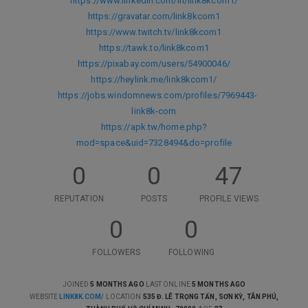
https://www.linkedin.com/in/link8kcom1/
https://gravatar.com/link8kcom1
https://www.twitch.tv/link8kcom1
https://tawk.to/link8kcom1
https://pixabay.com/users/54900046/
https://heylink.me/link8kcom1/
https://jobs.windomnews.com/profiles/7969443-
link8k-com
https://apk.tw/home.php?
mod=space&uid=7328494&do=profile
0
0
47
REPUTATION
POSTS
PROFILE VIEWS
0
0
FOLLOWERS
FOLLOWING
JOINED
5 MONTHS AGO
LAST ONLINE
5 MONTHS AGO
WEBSITE
LINK8K.COM/
LOCATION
535 Đ. LÊ TRỌNG TẤN, SƠN KỲ, TÂN PHÚ,